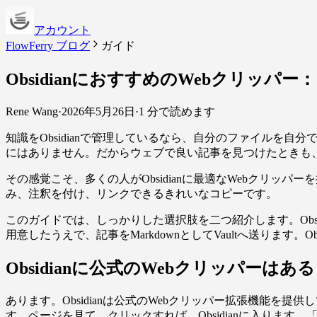
アカウント
FlowFerry ブログ
ガイド
ObsidianにおすすめのWebクリッパ
Rene Wang
·
2026年5月26日
·
1 分で読めます
知識をObsidianで管理しているなら、自分のファイルを自
にはありません。だからウェブで良い記事を見つけたときも
その感覚こそ、多くの人がObsidianに最適なWebクリッ
み、注釈を付け、リンクできるきれいなコピーです。
このガイドでは、しっかりした選択肢を二つ紹介します。Obsidi
用意したうえで、記事をMarkdownとしてVaultへ送ります。O
Obsidianに公式のWebクリッパーはあ
あります。Obsidianは公式のWebクリッパー拡張機能を提
す。ページを見て、クリックすれば、Obsidianに入りま