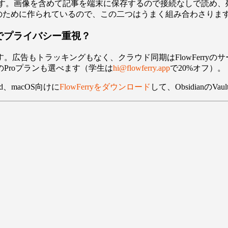
ます。画像を含めて記事を端末に保存するので接続なしで読め、残したい
のために作られているので、この二つはうまく組み合わさりま
ストでプライバシー重視？
広告もトラッキングもなく、クラウド同期はFlowFerry
Proプランも選べます（学生は
hi@flowferry.app
で20%オフ）。
、macOS向けに
FlowFerryをダウンロード
して、ObsidianのV