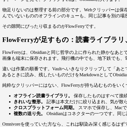
物足りないのは整理する前の部分です。Webクリッパーは
んでいないもののオフラインのキューも、同じ記事を別の場
その隙間にぴったり収まるのがFlowFerryです。
FlowFerryが足すもの：読書ライブラリ
FlowFerryは、Obsidianと同じ哲学の上に作られ
画像も端末に保存されます。飛行機の中でも、地下鉄でも、
違いは作業の順番です。Vaultへいきなりクリップして「あと
あるときに読み、残したいものだけをMarkdownとしてObs
純粋なクリッパーにはない、FlowFerryが持ち込むものをい
オフライン読書ライブラリ。
保存したものはすべて接
きれいな整形。
記事は本文だけに絞り込まれ、気が散
クロスプラットフォーム同期。
スマホで保存し、Macで
複数の送り先。
Obsidianはコネクターの一つです。同
Omnivoreを使っていた方なら、これは馴染み深く感じるはずです