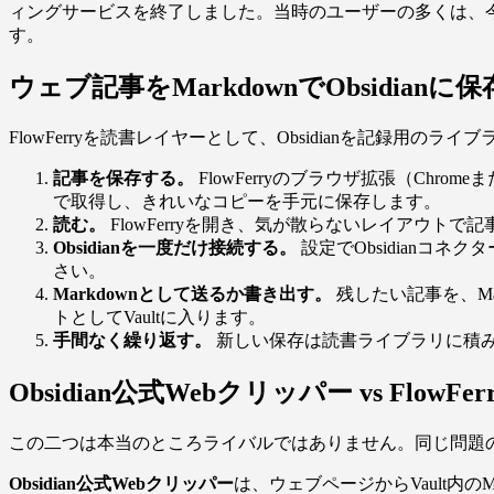
ィングサービスを終了しました。当時のユーザーの多くは、今も
す。
ウェブ記事をMarkdownでObsidian
FlowFerryを読書レイヤーとして、Obsidianを記録用
記事を保存する。
FlowFerryのブラウザ拡張（Chrome
で取得し、きれいなコピーを手元に保存します。
読む。
FlowFerryを開き、気が散らないレイアウト
Obsidianを一度だけ接続する。
設定でObsidianコネク
さい。
Markdownとして送るか書き出す。
残したい記事を、Ma
トとしてVaultに入ります。
手間なく繰り返す。
新しい保存は読書ライブラリに積み
Obsidian公式Webクリッパー vs FlowF
この二つは本当のところライバルではありません。同じ問題
Obsidian公式Webクリッパー
は、ウェブページからVault内