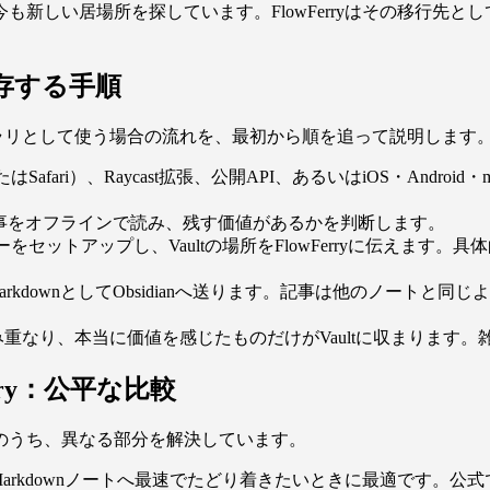
新しい居場所を探しています。FlowFerryはその移行先と
に保存する手順
のライブラリとして使う場合の流れを、最初から順を追って説明します
またはSafari）、Raycast拡張、公開API、あるいはiOS・Andr
で記事をオフラインで読み、残す価値があるかを判断します。
ターをセットアップし、Vaultの場所をFlowFerryに伝えます。
rkdownとしてObsidianへ送ります。記事は他のノートと同
重なり、本当に価値を感じたものだけがVaultに収まります
erry：公平な比較
のうち、異なる部分を解決しています。
のMarkdownノートへ最速でたどり着きたいときに最適です