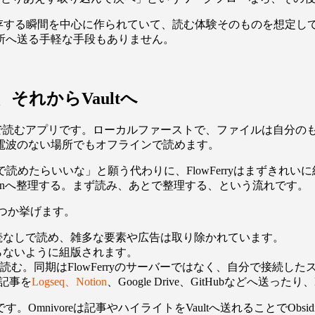
保存する瞬間を中心に作られていて、読む体験そのものを想定し
所へ送る手軽な手段もありません。
、それからVaultへ
た静かなあとで読むアプリです。ローカルファーストで、ファイルは
電波のない場所でもオフラインで読めます。
で読めたらいいな」と願う代わりに、FlowFerryはまずき
idianへ整理する。まず読み、あとで整理する、という流れです。
くつか挙げます。
続なしで読め、雑多な要素や広告は取り除かれています。
らないように組版されます。
読む。同期はFlowFerryのサーバーではなく、自分で接続し
じ記事を
Logseq、Notion
、Google Drive、GitHubなどへ送
。Omnivoreは記事やハイライトをVaultへ送れることでObsi