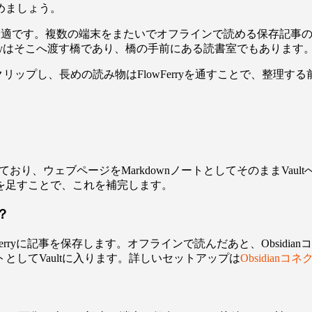
めましょう。
最適です。複数の端末をまたいでオフラインで読める保存記事
Ferryはそこへ渡す橋であり、橋の手前にある読書室でもあります
リップし、長めの読み物はFlowFerryを通すことで、整理
ており、ウェブページをMarkdownノートとしてそのままVaul
を足すことで、これを補完します。
？
wFerryに記事を保存します。オフラインで読んだあと、Obsidi
してVaultに入ります。詳しいセットアップは
Obsidian