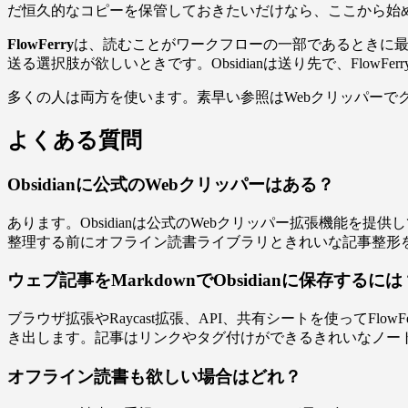
だ恒久的なコピーを保管しておきたいだけなら、ここから始
FlowFerry
は、読むことがワークフローの一部であるときに
送る選択肢が欲しいときです。Obsidianは送り先で、Flow
多くの人は両方を使います。素早い参照はWebクリッパーでク
よくある質問
Obsidianに公式のWebクリッパーはある？
あります。Obsidianは公式のWebクリッパー拡張機能を提供し
整理する前にオフライン読書ライブラリときれいな記事整形
ウェブ記事をMarkdownでObsidianに保存するには
ブラウザ拡張やRaycast拡張、API、共有シートを使ってFlo
き出します。記事はリンクやタグ付けができるきれいなノートと
オフライン読書も欲しい場合はどれ？