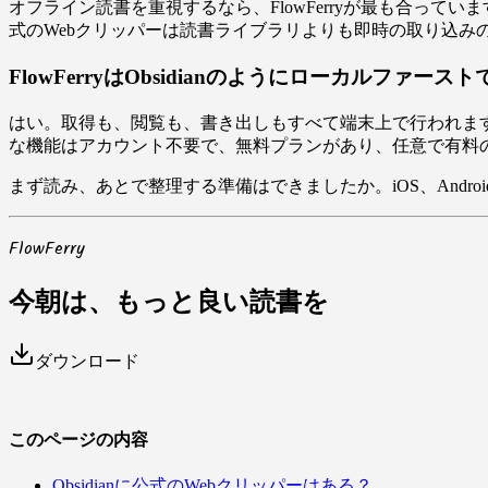
オフライン読書を重視するなら、FlowFerryが最も合ってい
式のWebクリッパーは読書ライブラリよりも即時の取り込み
FlowFerryはObsidianのようにローカルファー
はい。取得も、閲覧も、書き出しもすべて端末上で行われます。
な機能はアカウント不要で、無料プランがあり、任意で有料の
まず読み、あとで整理する準備はできましたか。iOS、Android
FlowFerry
今朝は、もっと良い読書を
ダウンロード
このページの内容
Obsidianに公式のWebクリッパーはある？