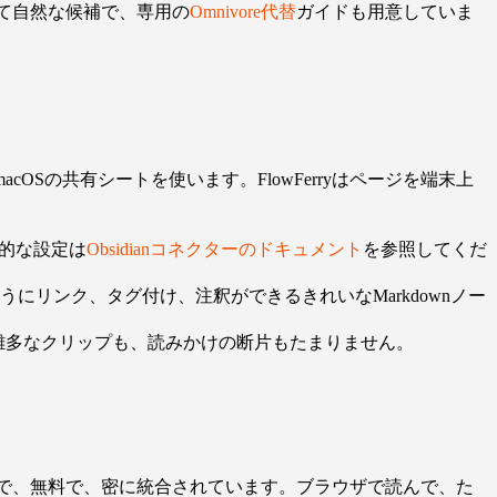
して自然な候補で、専用の
Omnivore代替
ガイドも用意していま
。
oid・macOSの共有シートを使います。FlowFerryはページを端末上
具体的な設定は
Obsidianコネクターのドキュメント
を参照してくだ
じようにリンク、タグ付け、注釈ができるきれいなMarkdownノー
。雑多なクリップも、読みかけの断片もたまりません。
。公式で、無料で、密に統合されています。ブラウザで読んで、た