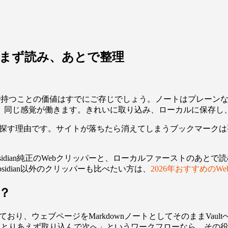
ー：まず読み、あとで整理
分で持つことの価値はすでにご存じでしょう。ノートはプレーンな
、同じ感覚が働きます。きれいに取り込み、ローカルに保存し
パーを探す理由です。サイトが落ちたら消えてしまうブックマークは
an純正のWebクリッパーと、ローカルファーストのあとで読むアプリ
bsidian以外のクリッパーも比べたい方は、
2026年おすすめのW
る？
供しており、ウェブページをMarkdownノートとしてそのままV
す。「とりあえず取り込んで次へ」というワークフローなら、その